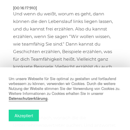
[00:16:17.910]
Und wenn du weißt, worum es geht, dann
können die den Lebenslauf links liegen lassen,
und du kannst frei erzählen. Also du kannst
erzählen, wenn Sie sagen "Wir wollen wissen,
wie teamfähig Sie sind." Dann kannst du
Geschichten erzählen, Beispiele erzählen, was
für dich Teamfähigkeit heißt. Vielleicht ganz
konkrete Beispiele. Vielleicht erzählst du auch
aus deinem Privatleben, dass du im
Um unsere Webseite für Sie optimal zu gestalten und fortlaufend
Fußballverein bist und das für dich ein echtes
verbessern zu können, verwenden wir Cookies. Durch die weitere
Nutzung der Website stimmen Sie der Verwendung von Cookies zu.
Team ist.
Weitere Informationen zu Cookies erhalten Sie in unserer
.
Datenschutzerklärung
[00:16:42.480]
Akzeptiert
Also fragt danach, wonach die die
Unternehmensvertreter suchen. Und antwortet