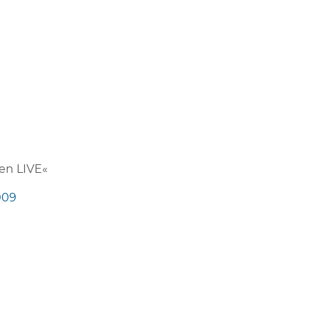
gen LIVE«
009